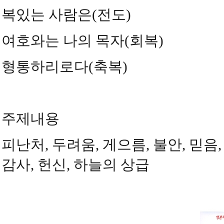
복있는 사람은(전도)
여호와는 나의 목자(회복)
형통하리로다(축복)
주제내용
피난처, 두려움, 게으름, 불안, 믿음, 
감사, 헌신, 하늘의 상급