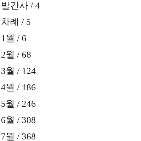
발간사
/ 4
차례
/ 5
1
월
/ 6
2
월
/ 68
3
월
/ 124
4
월
/ 186
5
월
/ 246
6
월
/ 308
7
월
/ 368