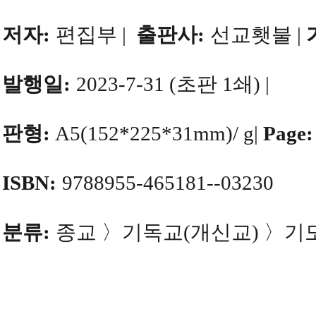
저자
:
편집부
|
출판사
:
선교횃불
|
발행일
:
2023-7-31 (
초판
1
쇄
) |
판형
:
A5(152*225*31mm)/ g|
Page:
ISBN:
9788955-465181
--03230
분류
:
종교
〉
기독교
(
개신교
)
〉
기