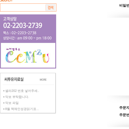
비밀
셀라202 번호 넣어주세..
악보 부탁합니다.
악보 파일
주문
8월 맥체인성경읽기표...
주문