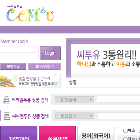
특소
찬송가