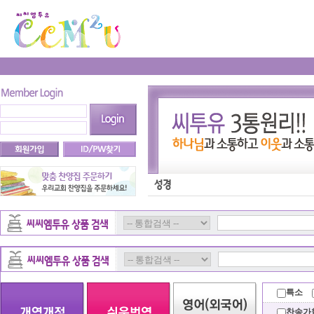
특소
찬송가