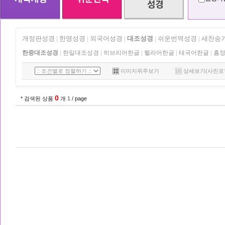
개정판성경
한영성경
외국어성경
대조성경
쉬운번역성경
새찬송
|
|
|
|
|
한중대조성경
|
한일대조성경
|
히브리어한글
|
헬라어한글
|
태국어한글
|
흠
이미지위주보기
상세보기(사진포
0
* 검색된 상품
개
1
/ page