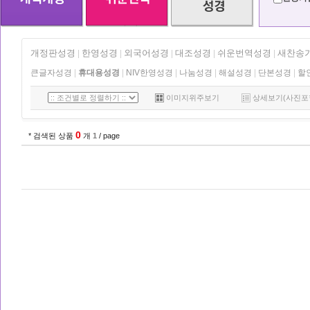
개정판성경
한영성경
외국어성경
대조성경
쉬운번역성경
새찬송
|
|
|
|
|
큰글자성경
|
휴대용성경
|
NIV한영성경
|
나눔성경
|
해설성경
|
단본성경
|
할
이미지위주보기
상세보기(사진포
0
* 검색된 상품
개
1
/ page