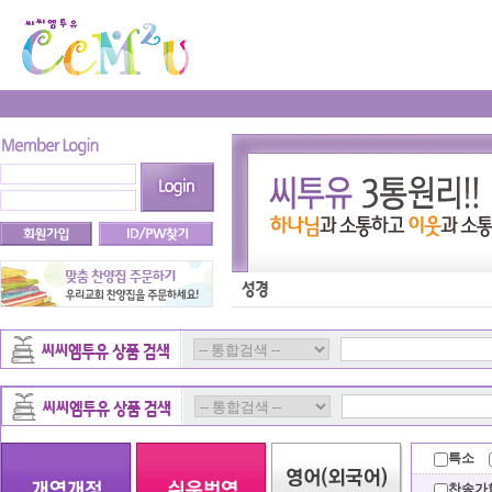
특소
찬송가