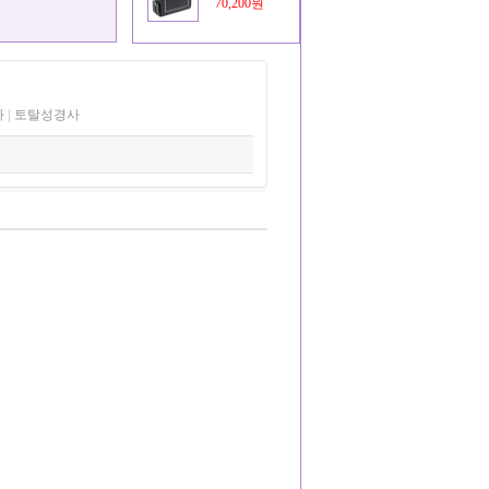
70,200원
사
|
토탈성경사