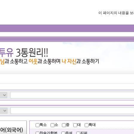
이 페이지의 내용을 보려면
특소
소
중
대
특대
찬송가합본
주석
지퍼