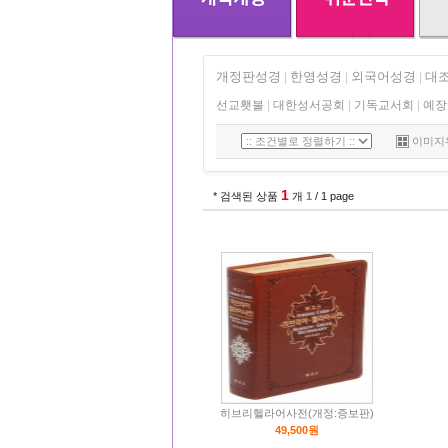
개정판성경
한영성경
외국어성경
대
|
|
|
선교횃불
|
대한성서공회
|
기독교서회
|
예장
이미지
1
* 검색된 상품
개
1
/ 1 page
히브리헬라어사전(개정:증보판)
49,500원