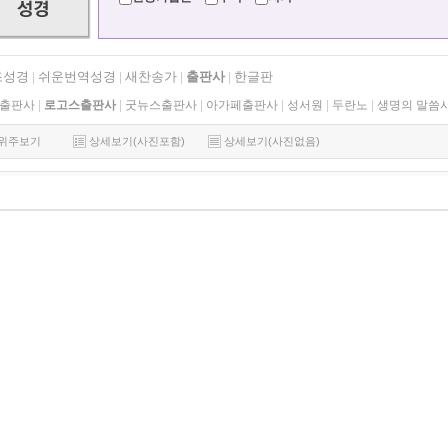
조성경
쉬운번역성경
새찬송가
출판사
한글판
|
|
|
|
출판사
|
로고스출판사
|
굿뉴스출판사
|
아가페출판사
|
성서원
|
두란노
|
생명의 말씀
위주보기
상세보기(사진포함)
상세보기(사진없음)