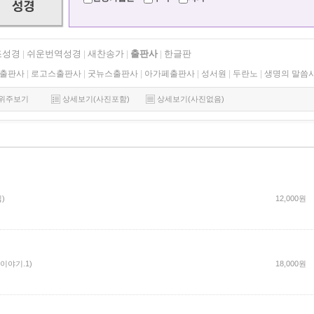
조성경
쉬운번역성경
새찬송가
출판사
한글판
|
|
|
|
출판사
|
로고스출판사
|
굿뉴스출판사
|
아가페출판사
|
성서원
|
두란노
|
생명의 말씀
위주보기
상세보기(사진포함)
상세보기(사진없음)
)
12,000원
이야기.1)
18,000원