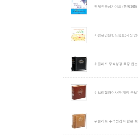
맥체인묵상가이드 (통독365)
사랑은영원한느낌표(시집:양
위클리프 주석성경 특중 합본
히브리헬라어사전(개정:증보
위클리프 주석성경 대합본-브