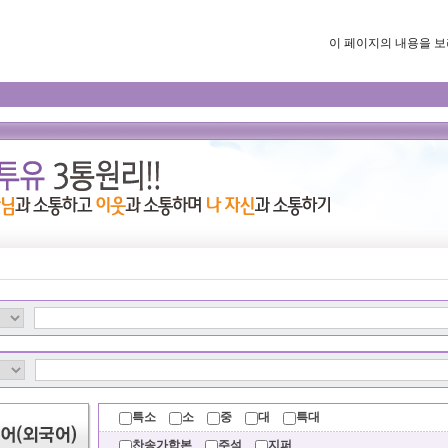
이 페이지의 내용을 보려면
특소
소
중
대
특대
찬송가합본
주석
지퍼