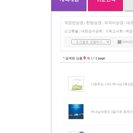
개정판성경
한영성경
외국어성경
대
|
|
|
선교횃불
|
대한성서공회
|
기독교서회
|
예장
이미지
9
* 검색된 상품
개
1
/ 1 page
사랑하는 나의 하나님 (묵상집
하나님의창조 (알기운 창세기