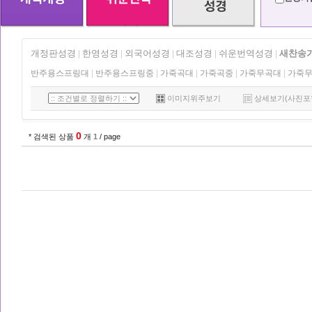
개정판성경
한영성경
외국어성경
대조성경
쉬운번역성경
새찬송
|
|
|
|
|
반주용스프링대
|
반주용스프링중
|
가죽곡대
|
가죽곡중
|
가죽무곡대
|
가죽
이미지위주보기
상세보기(사진포
0
* 검색된 상품
개
1
/ page