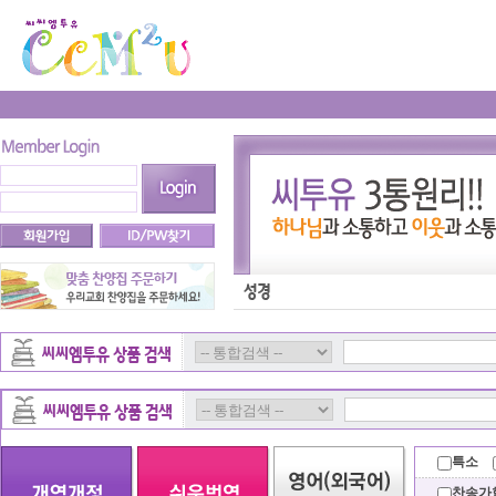
특소
찬송가