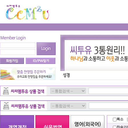
특소
찬송가