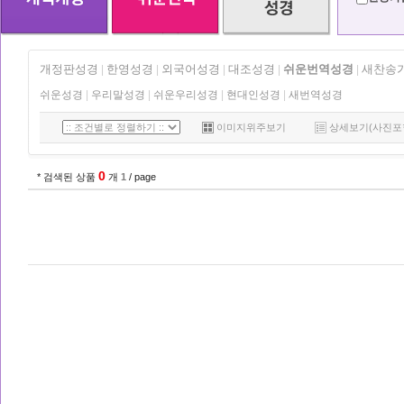
개정판성경
한영성경
외국어성경
대조성경
쉬운번역성경
새찬송
|
|
|
|
|
쉬운성경
|
우리말성경
|
쉬운우리성경
|
현대인성경
|
새번역성경
이미지위주보기
상세보기(사진포
0
* 검색된 상품
개
1
/ page