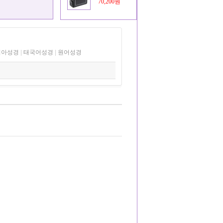
70,200원
디아성경
|
태국어성경
|
원어성경