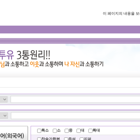
이 페이지의 내용을 보려면
특소
소
중
대
특대
찬송가합본
주석
지퍼