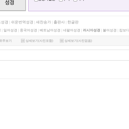
조성경
쉬운번역성경
새찬송가
출판사
한글판
|
|
|
|
경
|
일어성경
|
중국어성경
|
베트남어성경
|
네팔어성경
|
러시아성경
|
불어성경
|
캄보
위주보기
상세보기(사진포함)
상세보기(사진없음)