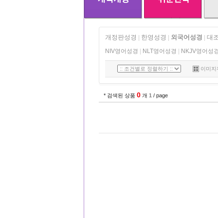
개정판성경
한영성경
외국어성경
대
|
|
|
NIV영어성경
|
NLT영어성경
|
NKJV영어성
이미지
0
* 검색된 상품
개
1
/ page