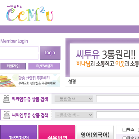
특소
찬송가