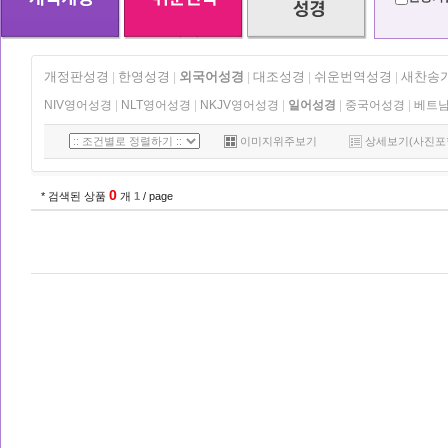
개정판성경
한영성경
외국어성경
대조성경
쉬운번역성경
새찬송
|
|
|
|
|
NIV영어성경
|
NLT영어성경
|
NKJV영어성경
|
일어성경
|
중국어성경
|
베트
이미지위주보기
상세보기(사진포
0
* 검색된 상품
개
1
/ page