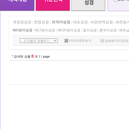
개정판성경
한영성경
외국어성경
대조성경
쉬운번역성경
새찬송
|
|
|
|
|
NIV영어성경
|
NLT영어성경
|
NKJV영어성경
|
일어성경
|
중국어성경
|
베트
이미지위주보기
상세보기(사진포
0
* 검색된 상품
개
1
/ page