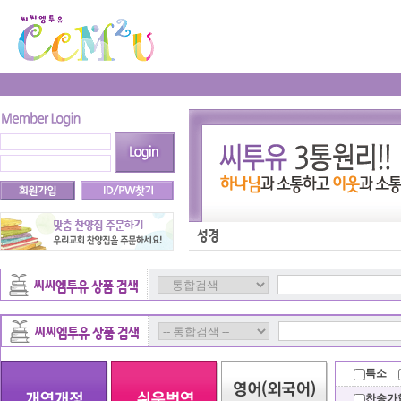
특소
찬송가