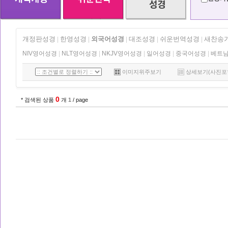
개정판성경
한영성경
외국어성경
대조성경
쉬운번역성경
새찬송
|
|
|
|
|
NIV영어성경
|
NLT영어성경
|
NKJV영어성경
|
일어성경
|
중국어성경
|
베트
이미지위주보기
상세보기(사진포
0
* 검색된 상품
개
1
/ page