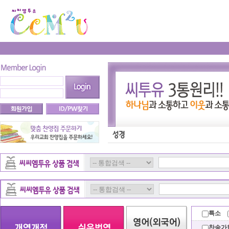
특소
찬송가