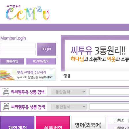
특소
찬송가