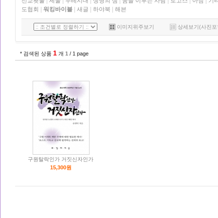
선교횃불
|
세줄
|
두레시대
|
생명의 샘
|
꿈을 이루는 사람
|
로고스
|
아침
|
기
도협회
|
워킹바이블
|
새글
|
하야북
|
해븐
이미지위주보기
상세보기(사진포
1
* 검색된 상품
개
1
/ 1 page
구원탈락인가 거짓신자인가
15,300원