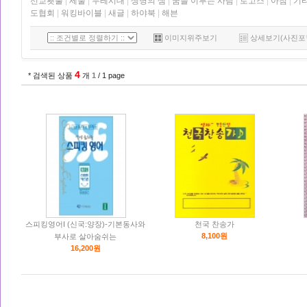
선교횃불
|
세줄
|
두레시대
|
생명의 샘
|
꿈을 이루는 사람
|
로고스
|
아침
|
기
도협회
|
워킹바이블
|
새글
|
하야북
|
해븐
이미지위주보기
상세보기(사진포
4
* 검색된 상품
개
1
/ 1 page
스피킹영어I (신국:양장)-기본동사와
천국 찬송가
8,100원
부사로 살아숨쉬는
16,200원