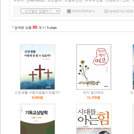
목회자
|
신학시리즈
|
탁상달력
|
손글씨성경
|
씨투유상품
|
찬송&악기교본
|
이미지위주보기
상세보기(사진포
85
* 검색된 상품
개
1
/ 5 page
신앙생활 어떻게잘할수있을까?
먼지 쌓인메모
모
9,000원
11,700원