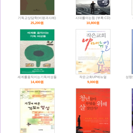
기독교상담학(비평과사례)
시대를아는힘 (부록:CD)
25,200원
10,800원
세계를움직이는기독여성들
작은교회UP매뉴얼
성령
14,400원
9,000원