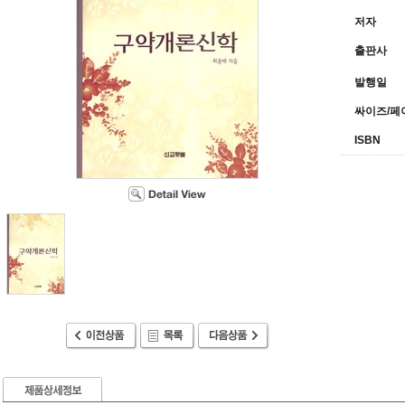
저자
출판사
발행일
싸이즈/페
ISBN