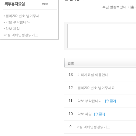
주님 말씀하셨네 이홍구
셀라202 번호 넣어주세..
악보 부탁합니다.
악보 파일
8월 맥체인성경읽기표...
번호
13
가타자료실 이용안내
12
셀라202 번호 넣어주세요
11
악보 부탁합니다.
[덧글2]
10
악보 파일
[덧글1]
9
8월 맥체인성경읽기표.