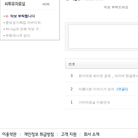
악보 부탁드려요
악보 부탁합니다
중앙성가36집 어버이의..
하나님의 은혜 악보 구..
무화과나무 잎이
번호
3
문서자료 싸이트 공유 _ 네이버 한글문
2
아름다운 이야기가 있네
[덧글1]
1
가타자료실 이용안내