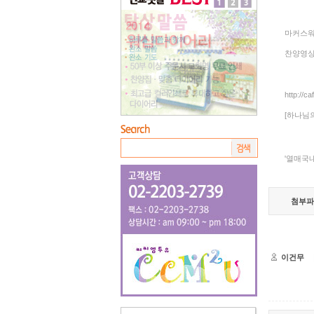
마커스워
찬양영상
http://c
[하나님
'열매국
첨부파
이건무