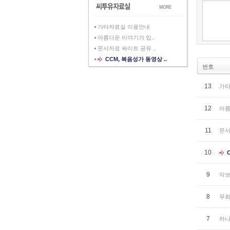
가타자료실 이용안내
아름다운 이야기가 있..
문서자료 싸이트 공유 ..
CCM, 복음성가 동영상 ..
번호
13
가타
12
아름
11
문서
10
9
악보
8
무화
7
하나