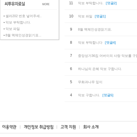
11
악보 부탁합니다.
[덧글2]
셀라202 번호 넣어주세..
10
악보 파일
[덧글1]
악보 부탁합니다.
악보 파일
9
8월 맥체인성경읽기표.
8월 맥체인성경읽기표...
8
악보 부탁합니다
[덧글4]
7
중앙성가36집 어버이의 사랑 악보를 구
6
하나님의 은혜 악보 구합니다.
5
무화과나무 잎이
4
악보 구합니다.
[덧글5]