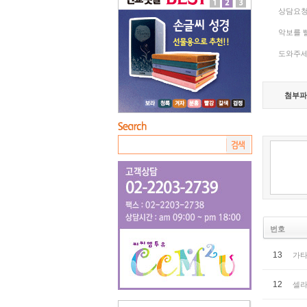
상담요청
악보를 
도와주세
첨부파
번호
13
가타
12
셀라