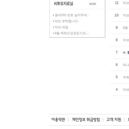
11
악보
셀라202 번호 넣어주세..
10
악보
악보 부탁합니다.
악보 파일
9
8월
8월 맥체인성경읽기표...
8
악보
7
6
하나
5
무화
4
악보