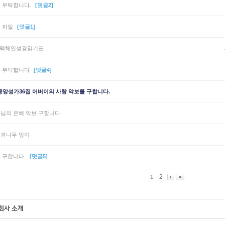
 부탁합니다.
[덧글2]
 파일
[덧글1]
 맥체인성경읽기표.
 부탁합니다
[덧글4]
중앙성가36집 어버이의 사랑 악보를 구합니다.
님의 은혜 악보 구합니다.
과나무 잎이
 구합니다.
[덧글5]
2
1