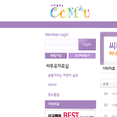
번호
13
가타
12
아름
11
문서