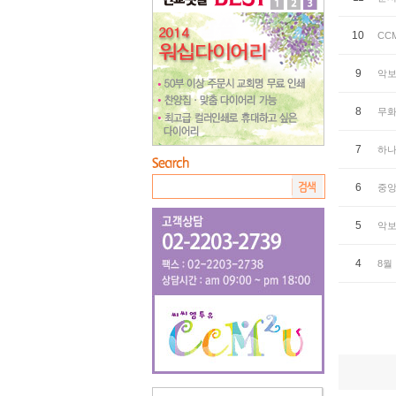
10
CC
9
악보
8
무화
7
하나
6
중앙
5
악보
4
8월