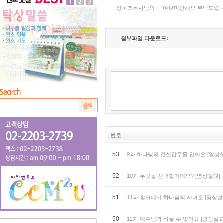
장욱조목사님의곡 '여보미안해요 부탁드립
첨부파일 다운로드:
번호
53
9과 하나님의 전신갑주를 입어요 [영상
52
10과 무엇을 선택할거에요? [영상설교]
51
11과 헐크에서 하나님의 자녀로 [영상설
50
12과 예수님과 바꿀 수 없어요 [영상설교