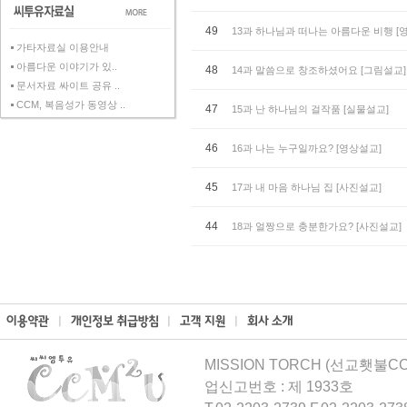
49
13과 하나님과 떠나는 아름다운 비행 [
가타자료실 이용안내
아름다운 이야기가 있..
48
14과 말씀으로 창조하셨어요 [그림설교]
문서자료 싸이트 공유 ..
CCM, 복음성가 동영상 ..
47
15과 난 하나님의 걸작품 [실물설교]
46
16과 나는 누구일까요? [영상설교]
45
17과 내 마음 하나님 집 [사진설교]
44
18과 얼짱으로 충분한가요? [사진설교]
MISSION TORCH (선교횃불CCM
업신고번호 : 제 1933호