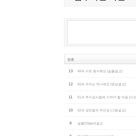
번호
13
49과 서로 용서해요 [실물설교]
12
50과 우리는 하나예요 [영상설교]
11
51과 추수감사절에 가져야 할 마음 [사
10
52과 성탄절의 주인공 [그림설교]
9
실물(Object)설교