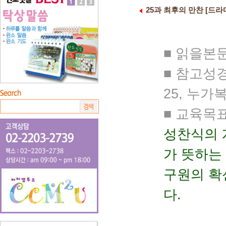
25과 최후의 만찬 [드라
■ 읽을본문 
■ 참고성경 
25, 누가복
■ 교육목
성찬식의 
가 뜻하는
구원의 확
다.