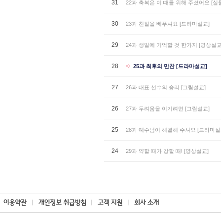
31
22과 축복은 이 때를 위해 주셨어요 [실
30
23과 친절을 베푸셔요 [드라마설교]
29
24과 생일에 기억할 것 한가지 [영상설교
28
25과 최후의 만찬 [드라마설교]
27
26과 대표 선수의 승리 [그림설교]
26
27과 두려움을 이기려면 [그림설교]
25
28과 예수님이 해결해 주셔요 [드라마설
24
29과 약할 때가 강할 때! [영상설교]