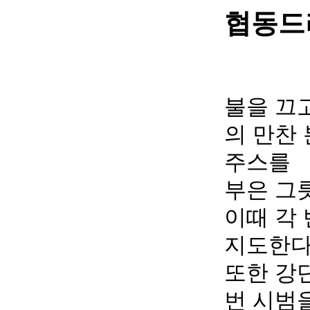
협동드
불을 끄
의 만찬 
주스를
부은 그
이때 각
지도한다
또한 강
번 시범을