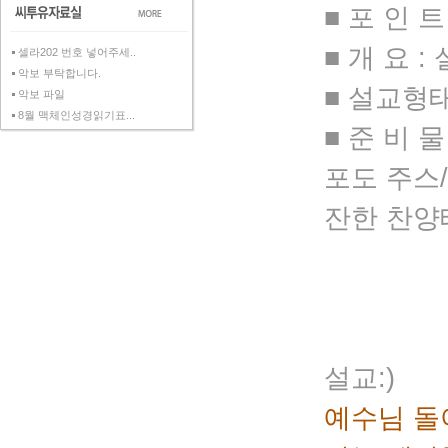
■ 포 인 
■ 개 요 
셀라202 번호 넣어주세..
악보 부탁합니다.
■ 설교형태
악보 파일
8월 맥체인성경읽기표...
■ 준 비 물
포도 주스
잔한 찬양
설교:)
예수님 돌