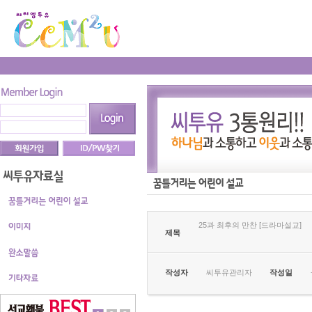
25과 최후의 만찬 [드라마설교]
제목
작성자
씨투유관리자
작성일