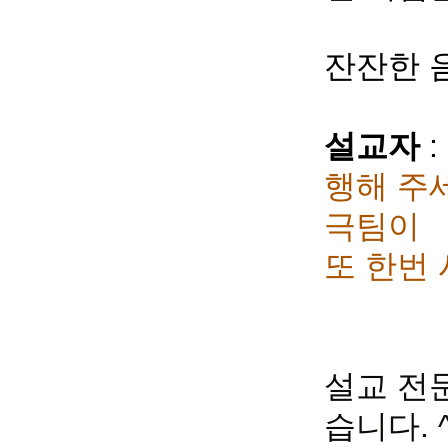
잔잔한 
설교자
:
행해 주
극팀이
또 한번 시범
설교 전
습니다. ^