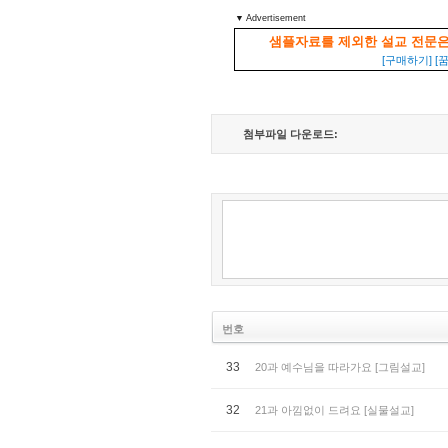
▼ Advertisement
샘플자료를 제외한 설교 전문
[구매하기]
[
첨부파일 다운로드:
번호
33
20과 예수님을 따라가요 [그림설교]
32
21과 아낌없이 드려요 [실물설교]