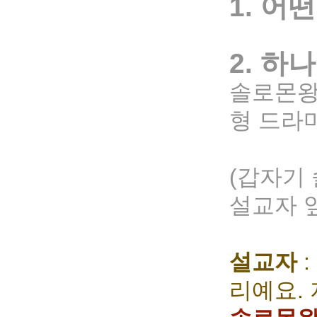
1. 어
2. 하
솔로몬왕
형 드라
(갑자기
설교자 
설교자
:
리예요.