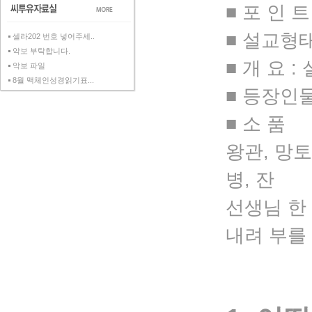
■ 포 인 
■ 설교형
셀라202 번호 넣어주세..
악보 부탁합니다.
■ 개 요 :
악보 파일
8월 맥체인성경읽기표...
■ 등장인물
■ 소 품
왕관, 망토
병, 잔
선생님 한
내려 부를