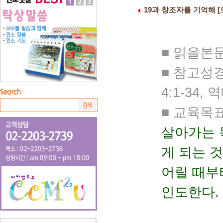
19과 창조자를 기억해 
■ 읽을본문 
■ 참고성경 
4:1-34, 
■ 교육목
살아가는 
게 되는 
어릴 때부
인도한다.