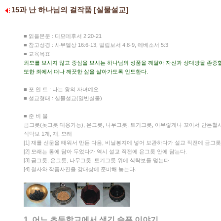
15과 난 하나님의 걸작품 [실물설교]
■ 읽을본문 : 디모데후서 2:20-21
■ 참고성경 : 사무엘상 16:6-13, 빌립보서 4:8-9, 에베소서 5:3
■ 교육목표
외모를 보시지 않고 중심을 보시는 하나님의 성품을 깨달아 자신과 상대방을 존중할 
또한 죄에서 떠나 깨끗한 삶을 살아가도록 인도한다.
■ 포 인 트 : 나는 왕의 자녀예요
■ 설교형태 : 실물설교(일반실물)
■ 준 비 물
금그릇(놋그릇 대용가능), 은그릇, 나무그릇, 토기그릇, 아무렇게나 꼬아서 만든철사
식탁보 1개, 재, 모래
[1] 재를 신문을 태워서 만든 다음, 비닐봉지에 넣어 보관하다가 설교 직전에 금그릇
[2] 모래는 통에 담아 두었다가 역시 설교 직전에 은그릇 안에 담는다.
[3] 금그릇, 은그릇, 나무그릇, 토기그릇 위에 식탁보를 덮는다.
[4] 철사와 작품사진을 강대상에 준비해 놓는다.
1. 어느 초등학교에서 생긴 슬픈 이야기