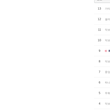
13
가타
12
셀라
11
악보
10
악보
9
8
악보
7
중앙
6
하나
5
무화
4
악보