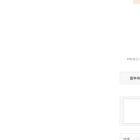
#맥체인
첨부파
번호