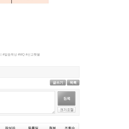
 #말씀묵상 #MQ #선교횃불
글쓰기
목록
작성자
등록일
첨부
조회수