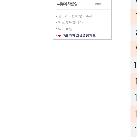
셀라202 번호 넣어주세..
악보 부탁합니다.
악보 파일
8월 맥체인성경읽기표...