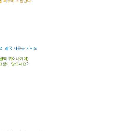
기를 해주려고 한단다
.
. 결국 시몬은 커서도
레벌떡 뛰어나가며)
 고생이 많으셔요?