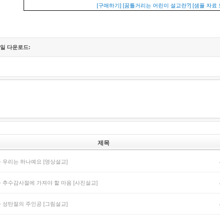
[구매하기]
[꿈틀거리는 어린이 설교란?]
[샘플 자료 
일 다운로드:
제목
과 우리는 하나예요 [영상설교]
과 추수감사절에 가져야 할 마음 [사진설교]
과 성탄절의 주인공 [그림설교]