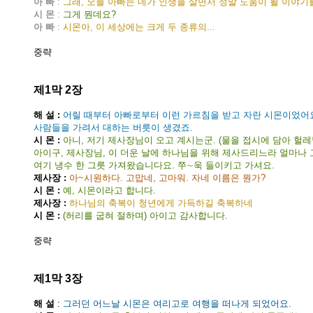
아 빠
:
그래, 오늘 아빠는 네가 인생을 살면서 정말 도움이 될 이야
시 몬
:
그게 뭔데요?
아 빠
:
시몬아, 이 세상에는 크게 두 종류의...
중략
제1막 2장
해 설 :
어릴 때부터 아빠로부터 이런 가르침을 받고 자란 시몬이었어요
사람들을 가려서 대하는 버릇이 생겼죠.
시 몬 :
아니, 저기 제사장님이 오고 계시는군. (물을 접시에 담아 헐
아이구, 제사장님, 이 더운 날에 하나님을 위해 제사드리느라 얼마나
여기 냉수 한 그릇 가져왔습니다요. 쭈∼욱 들이키고 가셔요.
제사장 :
아~시원하다. 고맙네, 고마워. 자네 이름은 뭔가?
시 몬 :
예, 시몬이라고 합니다.
제사장 :
하나님의 축복이 청년에게 가득하길 축복하네
시 몬 :
(허리를 굽혀 절하며) 아이고 감사합니다.
중략
제1막 3장
해 설
:
그러던 어느날 시몬은 여리고로 여행을 떠나게 되었어요.