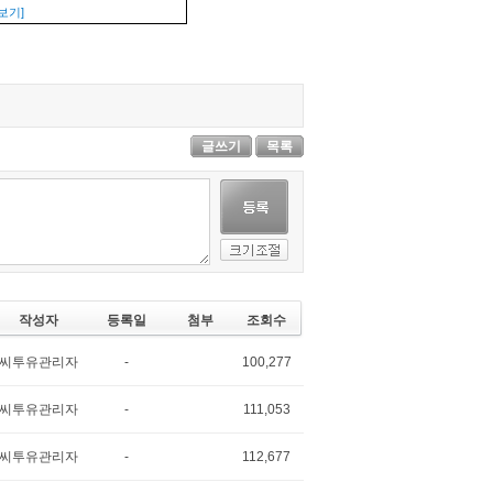
보기]
글쓰기
목록
작성자
등록일
첨부
조회수
씨투유관리자
-
100,277
씨투유관리자
-
111,053
씨투유관리자
-
112,677