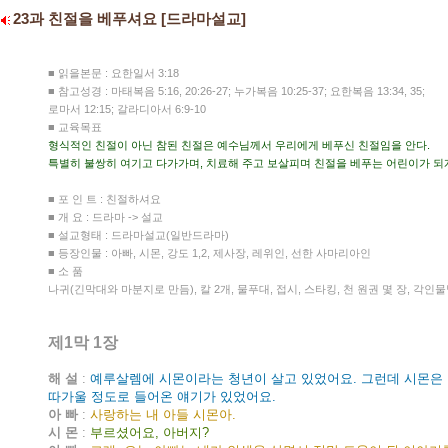
23과 친절을 베푸셔요 [드라마설교]
■ 읽을본문 : 요한일서 3:18
■ 참고성경 : 마태복음 5:16, 20:26-27; 누가복음 10:25-37; 요한복음 13:34, 35;
로마서 12:15; 갈라디아서 6:9-10
■ 교육목표
형식적인 친절이 아닌 참된 친절은 예수님께서 우리에게 베푸신 친절임을 안다.
특별히 불쌍히 여기고 다가가며, 치료해 주고 보살피며 친절을 베푸는 어린이가 되게
■ 포 인 트 : 친절하셔요
■ 개 요 : 드라마 -> 설교
■ 설교형태 : 드라마설교(일반드라마)
■ 등장인물 : 아빠, 시몬, 강도 1,2, 제사장, 레위인, 선한 사마리아인
■ 소 품
나귀(긴막대와 마분지로 만듬), 칼 2개, 물푸대, 접시, 스타킹, 천 원권 몇 장, 각인
제1막 1장
해 설
:
예루살렘에 시몬이라는 청년이 살고 있었어요. 그런데 시몬은
따가울 정도로 들어온 얘기가 있었어요.
아 빠
:
사랑하는 내 아들 시몬아.
시 몬
:
부르셨어요, 아버지?