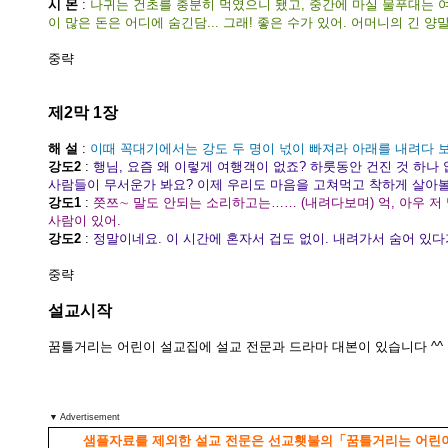
시 몬
:
나귀는 건초를 충분히 먹였으니 됐고, 중간에 마실 물푸대는 
이 많은 돈은 어디에 숨긴담... 그래! 좋은 수가 있어. 어머니의 긴 양말
중략
제2막 1장
해 설
:
이때 꼭대기에서는 강도 두 명이 넋이 빠져라 아래를 내려다 
강도2
:
행님, 요즘 왜 이렇게 여행객이 없죠? 하룻동안 건진 것 하나
사람들이 무서운가 봐요? 이제 우리도 마음을 고쳐먹고 착하게 살아
강도1
:
쯧쯔∼ 말도 안되는 소리하고는…… (내려다보며) 억, 아우 저
사람이 있어.
강도2
:
정말이네요. 이 시간에 혼자서 겁도 없이. 내려가서 숨어 있다가 
중략
설교시작
꿈틀거리는 어린이 설교집에 설교 전문과 드라마 대본이 있습니다 ^^
▼ Advertisement
샘플자료를 제외한 설교 전문은 선교횃불의「꿈틀거리는 어린이