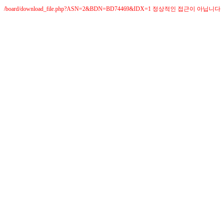
/board/download_file.php?ASN=2&BDN=BD74469&IDX=1 정상적인 접근이 아닙니다